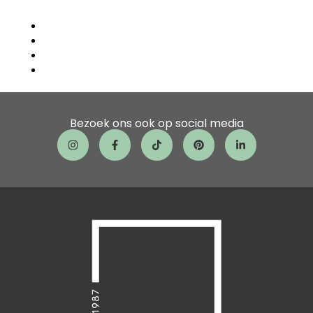
vergunning?
Welke tuinplanten hebben weinig onderhoud?
Wat zijn sterke vaste planten voor buiten?
Hoe test je de grondkwaliteit na aanleg?
Hoe leg je een onderhoudsvriendelijke tuin aan?
Bezoek ons ook op social media