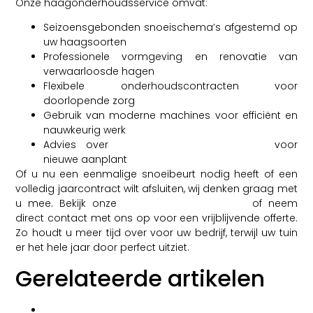
Onze haagonderhoudsservice omvat:
Seizoensgebonden snoeischema’s afgestemd op
uw haagsoorten
Professionele vormgeving en renovatie van
verwaarloosde hagen
Flexibele onderhoudscontracten voor
doorlopende zorg
Gebruik van moderne machines voor efficiënt en
nauwkeurig werk
Advies over
haagkeuze en tuinontwerp
voor
nieuwe aanplant
Of u nu een eenmalige snoeibeurt nodig heeft of een
volledig jaarcontract wilt afsluiten, wij denken graag met
u mee. Bekijk onze
gerealiseerde projecten
of neem
direct contact met ons op voor een vrijblijvende offerte.
Zo houdt u meer tijd over voor uw bedrijf, terwijl uw tuin
er het hele jaar door perfect uitziet.
Gerelateerde artikelen
Hoe groot mag een overkapping zijn zonder