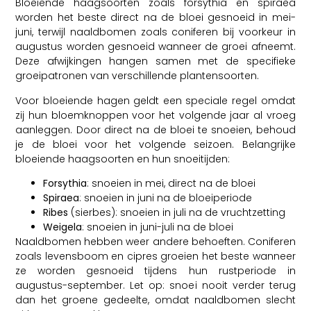
Bloeiende haagsoorten zoals forsythia en spiraea
worden het beste direct na de bloei gesnoeid in mei-
juni, terwijl naaldbomen zoals coniferen bij voorkeur in
augustus worden gesnoeid wanneer de groei afneemt.
Deze afwijkingen hangen samen met de specifieke
groeipatronen van verschillende plantensoorten.
Voor bloeiende hagen geldt een speciale regel omdat
zij hun bloemknoppen voor het volgende jaar al vroeg
aanleggen. Door direct na de bloei te snoeien, behoud
je de bloei voor het volgende seizoen. Belangrijke
bloeiende haagsoorten en hun snoeitijden:
Forsythia
: snoeien in mei, direct na de bloei
Spiraea
: snoeien in juni na de bloeiperiode
Ribes
(sierbes): snoeien in juli na de vruchtzetting
Weigela
: snoeien in juni-juli na de bloei
Naaldbomen hebben weer andere behoeften. Coniferen
zoals levensboom en cipres groeien het beste wanneer
ze worden gesnoeid tijdens hun rustperiode in
augustus-september. Let op: snoei nooit verder terug
dan het groene gedeelte, omdat naaldbomen slecht