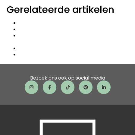
Gerelateerde artikelen
Hoe lang duurt een complete tuinaanleg?
Kan een pergola hoger zijn dan een schutting?
Hoe hoog mag ik een pergola in mijn tuin
bouwen?
Hoe snoei je planten in het eerste jaar?
Wanneer is het beste seizoen voor tuinaanleg?
Bezoek ons ook op social media