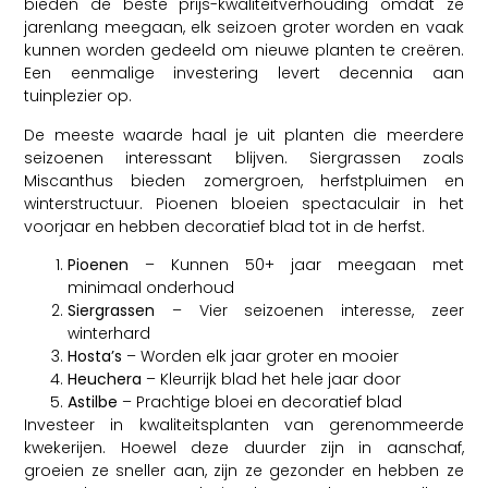
bieden de beste prijs-kwaliteitverhouding omdat ze
jarenlang meegaan, elk seizoen groter worden en vaak
kunnen worden gedeeld om nieuwe planten te creëren.
Een eenmalige investering levert decennia aan
tuinplezier op.
De meeste waarde haal je uit planten die meerdere
seizoenen interessant blijven. Siergrassen zoals
Miscanthus bieden zomergroen, herfstpluimen en
winterstructuur. Pioenen bloeien spectaculair in het
voorjaar en hebben decoratief blad tot in de herfst.
Pioenen
– Kunnen 50+ jaar meegaan met
minimaal onderhoud
Siergrassen
– Vier seizoenen interesse, zeer
winterhard
Hosta’s
– Worden elk jaar groter en mooier
Heuchera
– Kleurrijk blad het hele jaar door
Astilbe
– Prachtige bloei en decoratief blad
Investeer in kwaliteitsplanten van gerenommeerde
kwekerijen. Hoewel deze duurder zijn in aanschaf,
groeien ze sneller aan, zijn ze gezonder en hebben ze