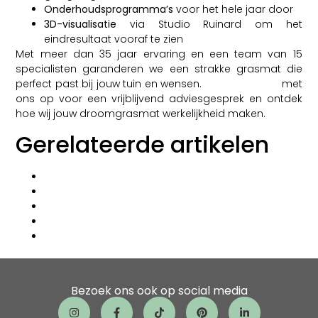
Onderhoudsprogramma’s
voor het hele jaar door
3D-visualisatie
via Studio Ruinard om het
eindresultaat vooraf te zien
Met meer dan 35 jaar ervaring en een team van 15
specialisten garanderen we een strakke grasmat die
perfect past bij jouw tuin en wensen.
Neem contact
met
ons op voor een vrijblijvend adviesgesprek en ontdek
hoe wij jouw droomgrasmat werkelijkheid maken.
Gerelateerde artikelen
Hoe hagen snoeien?
Wat zijn de makkelijkste tuinplanten?
Wat is een pergola?
Hoe maak je een huisdierproof tuin?
Welke stappen zitten er in het tuinontwerp proces?
Bezoek ons ook op social media