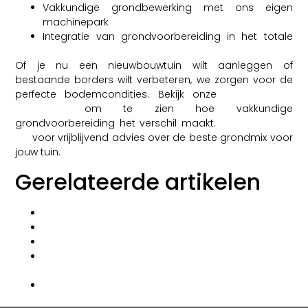
Vakkundige grondbewerking met ons eigen
machinepark
Integratie van grondvoorbereiding in het totale
tuinontwerp via Studio Ruinard
Of je nu een nieuwbouwtuin wilt aanleggen of
bestaande borders wilt verbeteren, we zorgen voor de
perfecte bodemcondities. Bekijk onze
gerealiseerde
projecten
om te zien hoe vakkundige
grondvoorbereiding het verschil maakt.
Neem contact
op
voor vrijblijvend advies over de beste grondmix voor
jouw tuin.
Gerelateerde artikelen
Kan ik direct planten in compost planten?
Welke planten kunnen het beste tegen droogte?
Kan ik mijn gazon in juni bemesten?
Welke meststoffen kun je in het voorjaar
gebruiken?
Hoe werkt het proces van complete tuinaanleg?